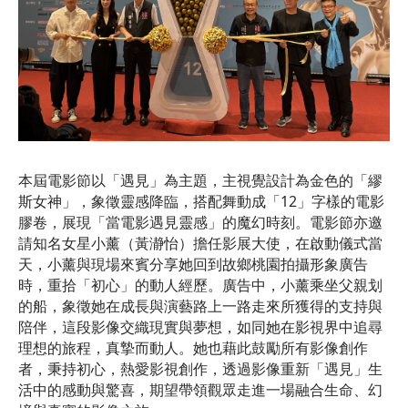
本屆電影節以「遇見」為主題，主視覺設計為金色的「繆
斯女神」，象徵靈感降臨，搭配舞動成「12」字樣的電影
膠卷，展現「當電影遇見靈感」的魔幻時刻。電影節亦邀
請知名女星小薰（黃瀞怡）擔任影展大使，在啟動儀式當
天，小薰與現場來賓分享她回到故鄉桃園拍攝形象廣告
時，重拾「初心」的動人經歷。廣告中，小薰乘坐父親划
的船，象徵她在成長與演藝路上一路走來所獲得的支持與
陪伴，這段影像交織現實與夢想，如同她在影視界中追尋
理想的旅程，真摯而動人。她也藉此鼓勵所有影像創作
者，秉持初心，熱愛影視創作，透過影像重新「遇見」生
活中的感動與驚喜，期望帶領觀眾走進一場融合生命、幻