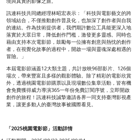
境與真實的影像之旅。
訊連科技共同總經理林昭宏表示：「科技與電影藝文的跨
領域結合，不僅推動創作普及化，也加深了創作者與自我
的連結。作為技術提供者，我們期許數位工具能更深入地
落實於大眾日常，降低創作門檻，激發更多靈感。同時也
藉由支持本次電影節，鼓勵每一位擁有創意與熱忱的創作
者，在視覺化故事的過程中，開啟一場與靈魂深處相遇的
冒險。」
本屆電影節涵蓋12大類主題，共計放映96部影片、126個
場次，帶來豐富且多樣的觀影體驗。除了精彩的電影欣賞
外，透過桃園電影節購票以及現場數位集章活動，皆有機
會免費獲得威力導演365一年份免費訂閱序號，立即開啟
創作的旅程！訊連科技誠摯邀請各界一同支持臺灣影視產
業，讓更多動人的臺灣故事被國際看見。
「
2025
桃園電影節」活動詳情