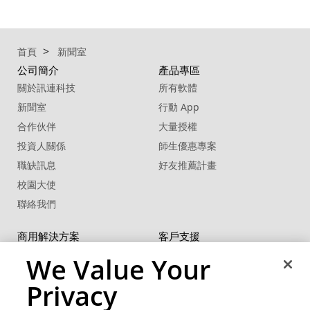
首頁
新聞室
公司簡介
產品專區
關於訊連科技
所有軟體
新聞室
行動 App
合作伙伴
大量授權
投資人關係
師生優惠專案
職缺訊息
好友推薦計畫
校園大使
聯絡我們
商用解決方案
客戶支援
U 系列
支援中心
We Value Your
®
FaceMe
SDK
軟體更新
Privacy
教學中心