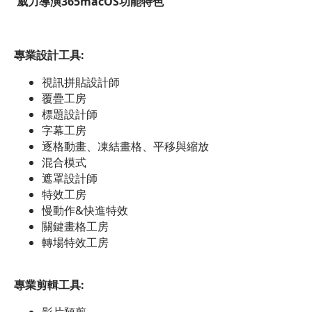
威力導演
365macOS
功能特色
專業設計工具
:
視訊拼貼設計師
覆疊工房
標題設計師
字幕工房
逐格動畫、凍結畫格、平移與縮放
混合模式
遮罩設計師
特效工房
慢動作&快進特效
關鍵畫格工房
轉場特效工房
專業剪輯工具
:
影片預剪