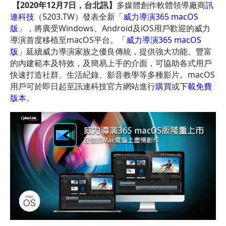
【
2020
年
12
月
7
日，台北訊】
多媒體創作軟體領導廠商
訊
連科技
（5203.TW）發表全新「
威力導演365 macOS
版
」，將廣受Windows、Android及iOS用戶歡迎的威力
導演首度移植至macOS平台。「
威力導演365 macOS
版
」延續威力導演家族之優良傳統，提供強大功能、豐富
的內建範本及特效，及簡易上手的介面，可協助各式用戶
快速打造社群、生活紀錄、影音教學等多種影片。macOS
用戶可於即日起至訊連科技官方網站進行
購買
或
下載免費
版本
。