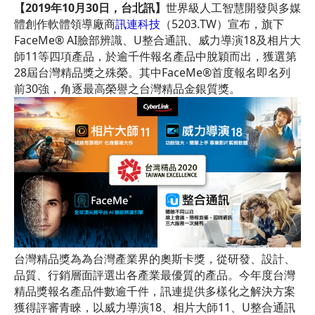
【
2019
年
10
月
30
日，台北訊】
世界級人工智慧開發與多媒
體創作軟體領導廠商
訊連科技
（5203.TW）宣布，旗下
FaceMe® AI臉部辨識、U整合通訊、威力導演18及相片大
師11等四項產品，於逾千件報名產品中脫穎而出，獲選第
28屆台灣精品獎之殊榮。其中FaceMe®首度報名即名列
前30強，角逐最高榮譽之台灣精品金銀質獎。
台灣精品獎為為台灣產業界的奧斯卡獎，從研發、設計、
品質、行銷層面評選出各產業最優質的產品。今年度台灣
精品獎報名產品件數逾千件，訊連提供多樣化之解決方案
獲得評審青睞，以威力導演18、相片大師11、U整合通訊