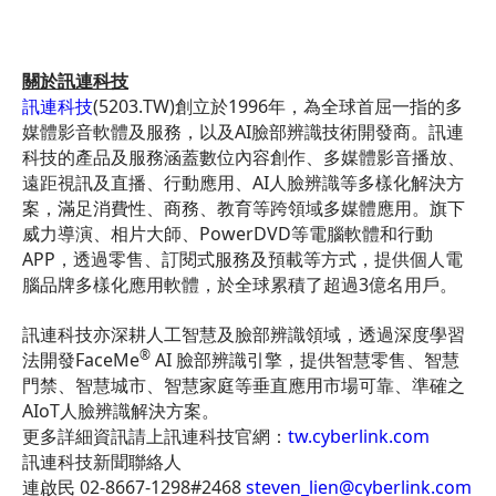
關於訊連科技
訊連科技
(5203.TW)創立於1996年，為全球首屈一指的多
媒體影音軟體及服務，以及AI臉部辨識技術開發商。訊連
科技的產品及服務涵蓋數位內容創作、多媒體影音播放、
遠距視訊及直播、行動應用、AI人臉辨識等多樣化解決方
案，滿足消費性、商務、教育等跨領域多媒體應用。旗下
威力導演、相片大師、PowerDVD等電腦軟體和行動
APP，透過零售、訂閱式服務及預載等方式，提供個人電
腦品牌多樣化應用軟體，於全球累積了超過3億名用戶。
訊連科技亦深耕人工智慧及臉部辨識領域，透過深度學習
®
法開發FaceMe
AI 臉部辨識引擎，提供智慧零售、智慧
門禁、智慧城市、智慧家庭等垂直應用市場可靠、準確之
AIoT人臉辨識解決方案。
更多詳細資訊請上訊連科技官網：
tw.cyberlink.com
訊連科技新聞聯絡人
連啟民 02-8667-1298#2468
steven_lien@cyberlink.com