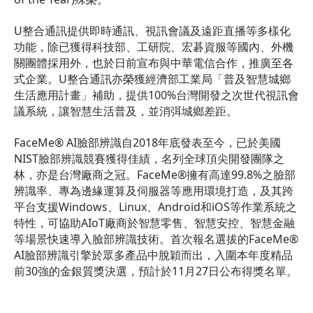
U整合通訊提供即時通訊、視訊會議及遠距直播等多樣化
功能，除已獲得科技部、工研院、宏碁資服等國內、外機
關團體採用外，也於日前宣布與中華電信合作，推廣至各
式企業。U整合通訊亦榮獲經濟部工業局「普及智慧城鄉
生活應用計畫」補助，提供100%台灣開發之次世代視訊會
議系統，讓智慧生活普及，並消弭城鄉差距。
FaceMe® AI臉部辨識自2018年底發表至今，已於美國
NIST臉部辨識競賽獲得佳績，名列全球頂尖開發團隊之
林，亦是台灣廠商之冠。FaceMe®擁有高達99.8%之臉部
辨識率、專為邊緣運算及伺服器等應用環境打造，及其跨
平台支援Windows、Linux、Android和iOS等作業系統之
特性，可協助AIoT廠商於智慧零售、智慧安控、智慧金融
等場景快速導入臉部辨識技術。首次報名選拔的FaceMe®
AI臉部辨識引擎於眾多產品中脫穎而出，入圍本年度精品
前30強的金銀質獎決選，預計於11月27日公布得獎名單。