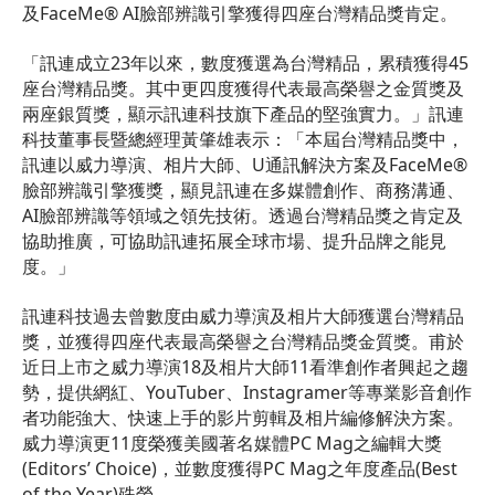
及FaceMe® AI臉部辨識引擎獲得四座台灣精品獎肯定。
「訊連成立23年以來，數度獲選為台灣精品，累積獲得45
座台灣精品獎。其中更四度獲得代表最高榮譽之金質獎及
兩座銀質獎，顯示訊連科技旗下產品的堅強實力。」訊連
科技董事長暨總經理黃肇雄表示：「本屆台灣精品獎中，
訊連以威力導演、相片大師、U通訊解決方案及FaceMe®
臉部辨識引擎獲獎，顯見訊連在多媒體創作、商務溝通、
AI臉部辨識等領域之領先技術。透過台灣精品獎之肯定及
協助推廣，可協助訊連拓展全球市場、提升品牌之能見
度。」
訊連科技過去曾數度由威力導演及相片大師獲選台灣精品
獎，並獲得四座代表最高榮譽之台灣精品獎金質獎。甫於
近日上市之威力導演18及相片大師11看準創作者興起之趨
勢，提供網紅、YouTuber、Instagramer等專業影音創作
者功能強大、快速上手的影片剪輯及相片編修解決方案。
威力導演更11度榮獲美國著名媒體PC Mag之編輯大獎
(Editors’ Choice)，並數度獲得PC Mag之年度產品(Best
of the Year)殊榮。