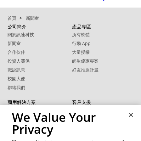
首頁
新聞室
公司簡介
產品專區
關於訊連科技
所有軟體
新聞室
行動 App
合作伙伴
大量授權
投資人關係
師生優惠專案
職缺訊息
好友推薦計畫
校園大使
聯絡我們
商用解決方案
客戶支援
U 系列
支援中心
We Value Your
®
FaceMe
SDK
軟體更新
Privacy
教學中心
CCP國際專業認證