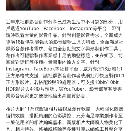
近年來社群影音創作分享已成為生活中不可缺的部分，用
戶透過YouTube、FaceBook、Instagram等平台，即可
隨時觀看大量的影音作品。針對創意影音需求，全新威力
導演18提供功能強大的影音編輯工具與特效，全面滿足社
群影音創作者需求。藉由全新動態文字與形狀創作工具，
創作者可輕鬆製作專業感十足的動態標題，並在矩形、箭
頭或對話框等多種向量圖形內輸入文字。針對
Instagram、FaceBook等社群平台，威力導演18新增1:1
正方形格式支援，讓社群影音創作者或網紅可快速製作1:1
正方形影片。若搭配i9與R9處理器，可支援10bit/10bit
HDR影片與4K影片預覽，讓YouTuber、影音部落客等專
業影音玩家更加便捷地輸出高畫質影音。
相片大師11為旗艦級相片編輯及創作軟體，大幅強化圖層
編輯效能，搭配精細的色彩調控，充分滿足專業創作者至
一般使用者的相片編輯需求。新版相片大師將人物美化工
具、相片特效、修補或移除等多種引導式編修工具整合至