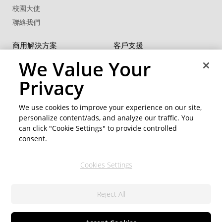
校園大使
聯絡我們
商用解決方案
客戶支援
U 系列
支援中心
We Value Your
®
FaceMe
SDK
軟體更新
Privacy
教學中心
CCP國際專業認證
We use cookies to improve your experience on our site,
personalize content/ads, and analyze our traffic. You
社群資源
變更地區
can click "Cookie Settings" to provide controlled
會員專區
consent.
部落格
Cookies Settings
關注我們
Reject All
隱私權政策
© 2026 訊連科技。保留所有權利。
服務條款
Cookie 設定