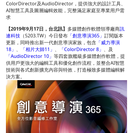
ColorDirector及AudioDirector，提供強大的設計工具、
AI智慧工具及圖層編輯效能，完整滿足家庭至專業用戶需
求
【
2019
年
9
月
17
日，台北訊】
多媒體創作軟體領導廠商
訊
連科技
（5203.TW）今日發布
「創意導演365」
訂閱版本
更新，同時推出新一代創意導演家族，包含
「威力導演
18」
、
「相片大師11」
、
「ColorDirector 8」
、及
「AudioDirector 10」
等四套旗艦級多媒體創作軟體，提
供用戶更強大的編輯工具和優化創作流程，並整合AI智慧
技術與各式創新擴充內容與特效，打造極致多媒體編輯解
決方案。