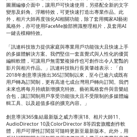
圖層編修介面中，讓用戶可快速使用，另搭配全新的文字
變形及斜角、浮雕特效，可更快速打造出專業作品。此
外，相片大師再度強化AI相關功能，除了套用獨家AI藝術
風格外，亦可使用FaceMe臉部辨識整理相片，及套用AI
一鍵去模糊特效。
「訊連科技致力提供家庭與專業用戶功能強大且快速上手
的多媒體解決方案。我們堅信一套直覺式與人性化的優質
編輯軟體，可讓用戶無需繁複操作也可創作出令人驚豔的
影片與相片作品。」訊連科技執行長黃肇雄表示：「自
2018年創意導演推出365訂閱制以來，至今已逾六成既有
用戶轉為訂閱制，更有高達七成台灣用戶轉向訂閱。我們
未來也將每月持續新增擴充特效、藝術風格套件與音樂組
合包，讓訂閱制用戶享受功能強大且不受限制的多媒體編
輯工具、以及超值多樣的擴充內容。」
創意導演365集結最新版之威力導演18、相片大師11、
AudioDirector 10及ColorDirector 8等四套旗艦創作軟
體，用戶可彈性訂閱並可隨時更新至最新版本。此外，用