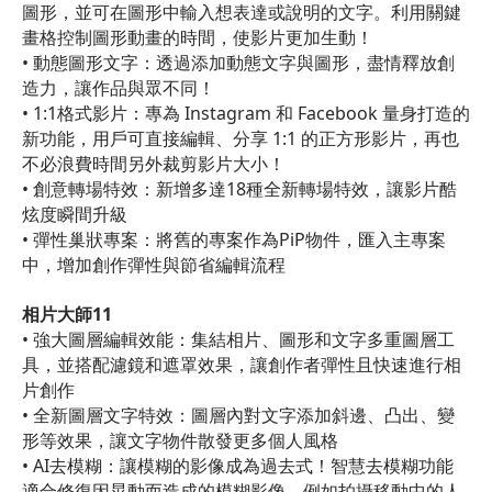
圖形，並可在圖形中輸入想表達或說明的文字。利用關鍵
畫格控制圖形動畫的時間，使影片更加生動！
• 動態圖形文字：透過添加動態文字與圖形，盡情釋放創
造力，讓作品與眾不同！
• 1:1格式影片：專為 Instagram 和 Facebook 量身打造的
新功能，用戶可直接編輯、分享 1:1 的正方形影片，再也
不必浪費時間另外裁剪影片大小！
• 創意轉場特效：新增多達18種全新轉場特效，讓影片酷
炫度瞬間升級
• 彈性巢狀專案：將舊的專案作為PiP物件，匯入主專案
中，增加創作彈性與節省編輯流程
相片大師11
• 強大圖層編輯效能：集結相片、圖形和文字多重圖層工
具，並搭配濾鏡和遮罩效果，讓創作者彈性且快速進行相
片創作
• 全新圖層文字特效：圖層內對文字添加斜邊、凸出、變
形等效果，讓文字物件散發更多個人風格
• AI去模糊：讓模糊的影像成為過去式！智慧去模糊功能
適合修復因晃動而造成的模糊影像，例如拍攝移動中的人