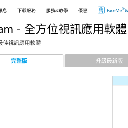
®
訊息
下載服務
服務&教學
優惠
FaceMe
&
Cam - 全方位視訊應用軟體
s 最佳視訊應用軟體
完整版
升級最新版