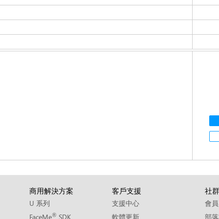
商用解決方案
客戶支援
社
U 系列
支援中心
會員
®
FaceMe
SDK
軟體更新
部落