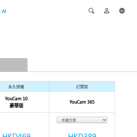
 AI
永久授權
訂閱型
YouCam
10
YouCam
365
豪華版
HKD469
HKD389