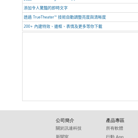
添加令人驚豔的即時文字
透過 TrueTheater™ 技術自動調整亮度與清晰度
200+ 內建特效、邊框、表情及更多等你下載
公司簡介
產品專區
關於訊連科技
所有軟體
新聞室
行動 App