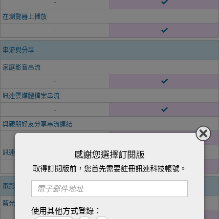
-
在瀏覽器上播放
-
串流與分享
家庭影音串流
-
訊連雲媒體檔案串流
-
與親朋好友分享串流連結
-
訊連科技雲端空間
感謝您選擇訂閱版
-
100GB/ 1 年
取得訂閱版前，您首先需要註冊訊連科技帳號。
電影與媒體播放
藍光光碟
使用其他方式登錄：
-