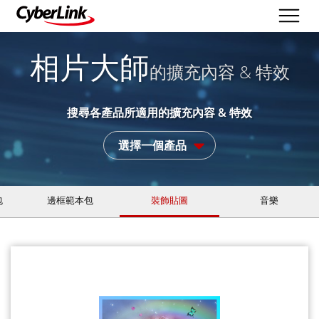
相片大師
的擴充內容 & 特效
搜尋各產品所適用的擴充內容 & 特效
選擇一個產品
包
邊框範本包
裝飾貼圖
音樂