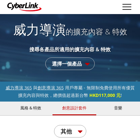
威力導演
的擴充內容 & 特效
搜尋各產品所適用的擴充內容 & 特效
選擇一個產品
威力導演 365
與
創意導演 365
用戶專屬 - 無限制免費使用所有優質
擴充內容與特效，總價值超過新台幣
HKD117,000 元
!
風格 & 特效
創意設計套件
音樂
其他