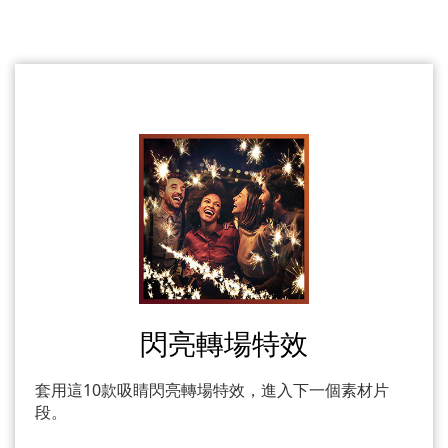
閃亮轉場特效
套用這10款吸睛閃亮轉場特效，進入下一個素材片
段。