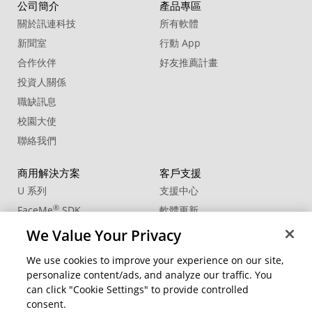
Simple Low Grainy
公司簡介
產品專區
關於訊連科技
所有軟體
15. Sound Effect - CINEMATIC Whooshing
Bass Drop Short
新聞室
行動 App
合作伙伴
好友推薦計畫
16. Sound Effect - SCI FI Electricity
投資人關係
17. Sound Effect - SCI FI Menu Close Light
01
職缺訊息
校園大使
18. Sound Effect - SCI FI Menu Close Light
02
聯絡我們
19. Sound Effect - SCI FI Menu Open
商用解決方案
Light 01
客戶支援
U 系列
支援中心
20. Sound Effect - SCI FI Menu Open
Light 02
®
FaceMe
SDK
軟體更新
教學中心
We Value Your Privacy
CCP國際專業認證
We use cookies to improve your experience on our site,
personalize content/ads, and analyze our traffic. You
社群資源
變更地區
can click "Cookie Settings" to provide controlled
會員專區
consent.