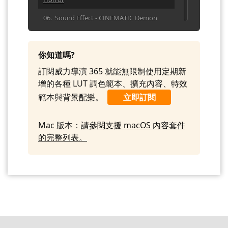
06. Sound Effect - CINEMATIC Demon
Voice Transition
07. Sound Effect - CINEMATIC Flyby
你知道嗎?
08. Sound Effect - CINEMATIC Ghost
訂閱威力導演 365 就能無限制使用定期新
Choir Transition
增的各種 LUT 調色範本、擴充內容、特效
09. Sound Effect - CINEMATIC Metal
範本與背景配樂。
立即訂閱
Horror Clang
10. Sound Effect - CINEMATIC Whoosh
Air
Mac 版本：
請參閱支援 macOS 內容套件
的完整列表。
11. Sound Effect - CINEMATIC WHOOSH
Impact Soft Wobble Bass High
12. Sound Effect - CINEMATIC WHOOSH
Impact Soft Wobble Bass
13. Sound Effect - CINEMATIC WHOOSH
Sci Fi Sweep
14. Sound Effect - CINEMATIC WHOOSH