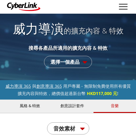
威力導演
的擴充內容 & 特效
搜尋各產品所適用的擴充內容 & 特效
選擇一個產品
威力導演 365
與
創意導演 365
用戶專屬 - 無限制免費使用所有優質
擴充內容與特效，總價值超過新台幣
HKD117,000 元
!
風格 & 特效
創意設計套件
音樂
音效素材