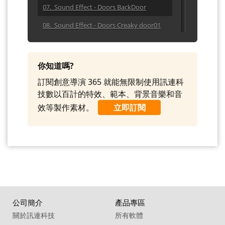
07. Sound Effect - Doors BackDoor
08. Sound Effect - Doors Creaky door01
09. Sound Effect - Doors Creaky door02
10. Sound Effect - Doors Creaky door03
你知道嗎?
11. Sound Effect - Doors Door01
訂閱創意導演 365 就能無限制使用訊連科
技數以百計的特效、範本、背景音樂和音
12. Sound Effect - Doors Door02
效等製作素材。
立即訂閱
13. Sound Effect - Doors Door03
14. Sound Effect - Doors Door04
15. Sound Effect - Doors Doorbell
16. Sound Effect - Glass Break
17. Sound Effect - Ignition01
公司簡介
產品專區
18. Sound Effect - Mouth Harp01
關於訊連科技
所有軟體
19. Sound Effect - Tear 01