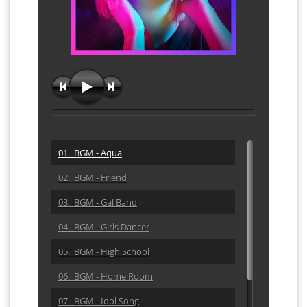
01. BGM - Aqua
02. BGM - Friend
03. BGM - Gal Band
04. BGM - Girls Dancer
05. BGM - High School
06. BGM - Home Room
07. BGM - Idol Song