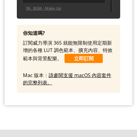
08. BGM - Make Up
09. BGM - Message
10. BGM - Odaiba
你知道嗎?
11. BGM - Rose
訂閱威力導演 365 就能無限制使用定期新
增的各種 LUT 調色範本、擴充內容、特效
範本與背景配樂。
立即訂閱
Mac 版本：
請參閱支援 macOS 內容套件
的完整列表。