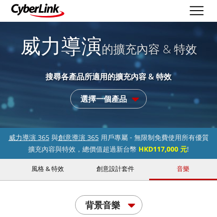
威力導演
的擴充內容 & 特效
搜尋各產品所適用的擴充內容 & 特效
選擇一個產品
威力導演 365
與
創意導演 365
用戶專屬 - 無限制免費使用所有優質
擴充內容與特效，總價值超過新台幣
HKD117,000 元
!
風格 & 特效
創意設計套件
音樂
背景音樂