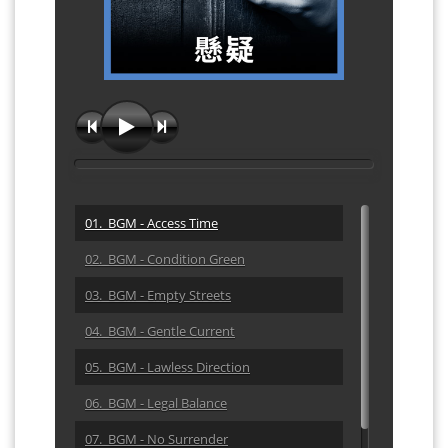
01. BGM - Access Time
02. BGM - Condition Green
03. BGM - Empty Streets
04. BGM - Gentle Current
05. BGM - Lawless Direction
06. BGM - Legal Balance
07. BGM - No Surrender