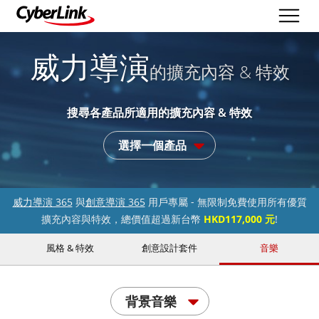
威力導演
的擴充內容 & 特效
搜尋各產品所適用的擴充內容 & 特效
選擇一個產品
威力導演 365
與
創意導演 365
用戶專屬 - 無限制免費使用所有優質
擴充內容與特效，總價值超過新台幣
HKD117,000 元
!
風格 & 特效
創意設計套件
音樂
背景音樂