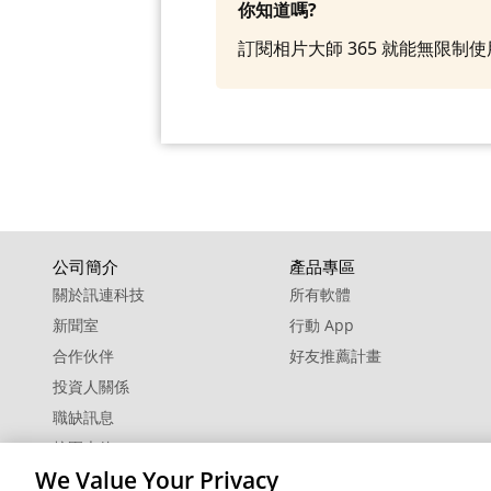
你知道嗎?
訂閱相片大師 365 就能無限
公司簡介
產品專區
關於訊連科技
所有軟體
新聞室
行動 App
合作伙伴
好友推薦計畫
投資人關係
職缺訊息
校園大使
We Value Your Privacy
聯絡我們