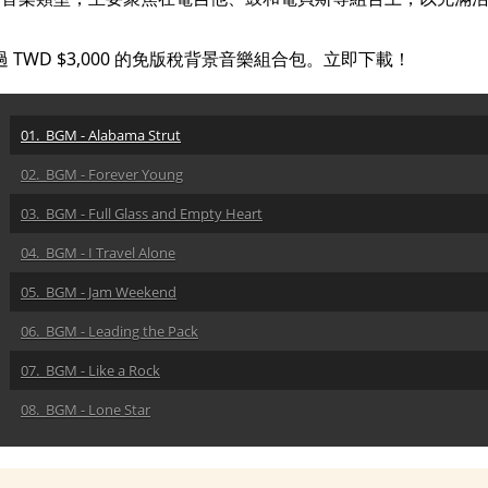
 TWD $3,000 的免版稅背景音樂組合包。立即下載！
01. BGM - Alabama Strut
02. BGM - Forever Young
03. BGM - Full Glass and Empty Heart
04. BGM - I Travel Alone
05. BGM - Jam Weekend
06. BGM - Leading the Pack
07. BGM - Like a Rock
08. BGM - Lone Star
09. BGM - Make It Right