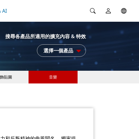
 AI
搜尋各產品所適用的擴充內容 & 特效
選擇一個產品
飾貼圖
音樂
活力和反叛精神的曲風聞名。 獨家提