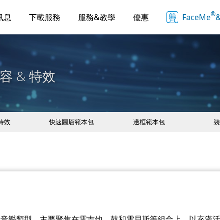
®
訊息
下載服務
服務&教學
優惠
FaceMe
&
容 & 特效
 特效
快速圖層範本包
邊框範本包
裝
的知名音樂類型，主要聚焦在電吉他、鼓和電貝斯等組合上，以充滿