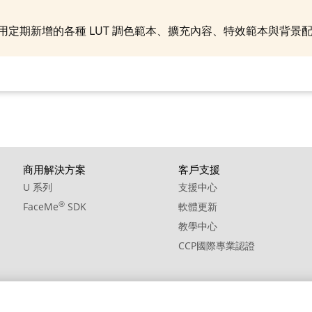
10. BGM - No Clouds in Sight
制使用定期新增的各種 LUT 調色範本、擴充內容、特效範本與背
商用解決方案
客戶支援
U 系列
支援中心
®
FaceMe
SDK
軟體更新
教學中心
CCP國際專業認證