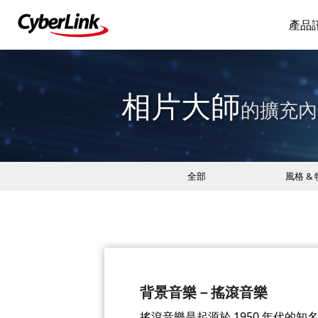
產品
相片大師
的擴充內
全部
風格 &
背景音樂－搖滾音樂
搖滾音樂是起源於 1950 年代