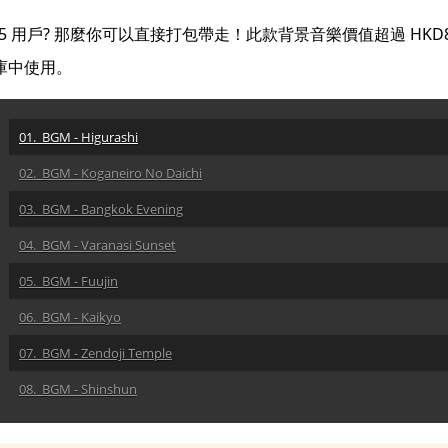
365 用戶? 那麼你可以直接打包帶走！此款背景音樂價值超過 HKD
樂庫中使用。
01. BGM - Higurashi
02. BGM - Koganeiro No Daichi
03. BGM - Bangkok Evening
04. BGM - Varanasi Sunset
05. BGM - Fuujin
06. BGM - Kaikyo
07. BGM - Zendoji Temple
08. BGM - Shinshun
09. BGM - Shunkashuutoo