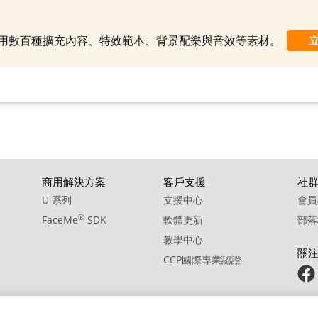
10. BGM - Tabidachi
制使用數百種擴充內容、特效範本、背景配樂與音效等素材。
商用解決方案
客戶支援
社
U 系列
支援中心
會員
®
FaceMe
SDK
軟體更新
部落
教學中心
關
CCP國際專業認證