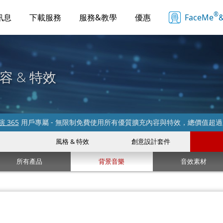
®
訊息
下載服務
服務&教學
優惠
FaceMe
&
容 & 特效
 365
用戶專屬 - 無限制免費使用所有優質擴充內容與特效，總價值超
風格 & 特效
創意設計套件
所有產品
背景音樂
音效素材