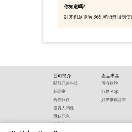
你知道嗎?
訂閱創意導演 365 就能無限
公司簡介
產品專區
關於訊連科技
所有軟體
新聞室
行動 App
合作伙伴
好友推薦計畫
投資人關係
職缺訊息
校園大使