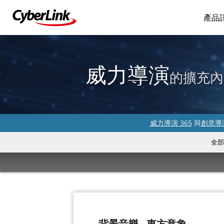
產品
威力導演
的擴充內
威力導演 365
與
創意導演
全部
背景音樂 - 東方意象