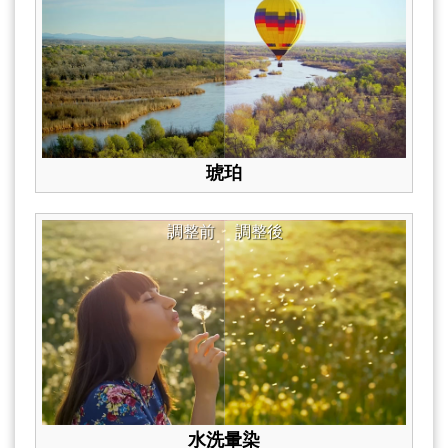
琥珀
調整前
調整後
水洗暈染