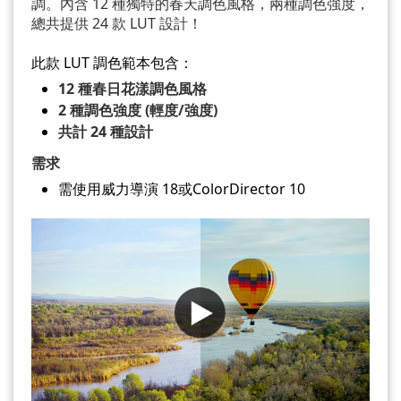
調。內含 12 種獨特的春天調色風格，兩種調色強度，
總共提供 24 款 LUT 設計！
此款 LUT 調色範本包含：
12 種春日花漾調色風格
2 種調色強度 (輕度/強度)
共計 24 種設計
需求
需使用威力導演 18或ColorDirector 10