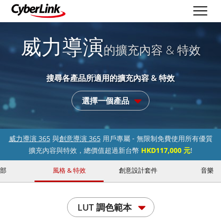
威力導演
的擴充內容 & 特效
搜尋各產品所適用的擴充內容 & 特效
選擇一個產品
威力導演 365
與
創意導演 365
用戶專屬 - 無限制免費使用所有優質
擴充內容與特效，總價值超過新台幣
HKD117,000 元
!
部
風格 & 特效
創意設計套件
音樂
LUT 調色範本