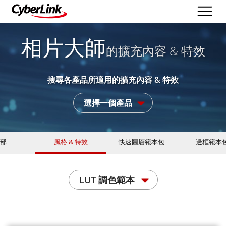
相片大師
的擴充內容 & 特效
搜尋各產品所適用的擴充內容 & 特效
選擇一個產品
部
風格 & 特效
快速圖層範本包
邊框範本
LUT 調色範本