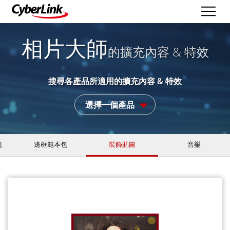
相片大師
的擴充內容 & 特效
搜尋各產品所適用的擴充內容 & 特效
選擇一個產品
包
邊框範本包
裝飾貼圖
音樂