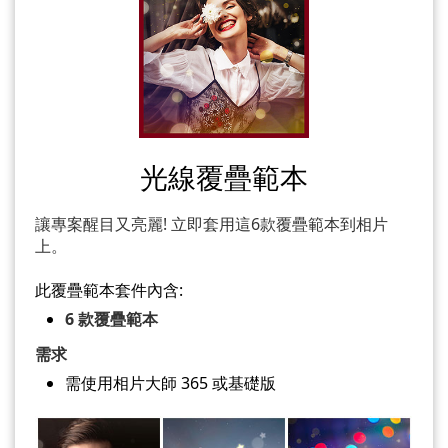
光線覆疊範本
讓專案醒目又亮麗! 立即套用這6款覆疊範本到相片
上。
此覆疊範本套件內含:
6 款覆疊範本
需求
需使用相片大師 365 或基礎版