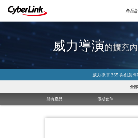
產品
威力導演
的擴充內
威力導演 365
與
創意導演
全部
所有產品
假期套件