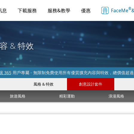
®
訊息
下載服務
服務&教學
優惠
FaceMe
&
容 & 特效
 365
用戶專屬 - 無限制免費使用所有優質擴充內容與特效，總價值超
風格 & 特效
創意設計套件
旅遊風格
精彩運動
浪漫風格