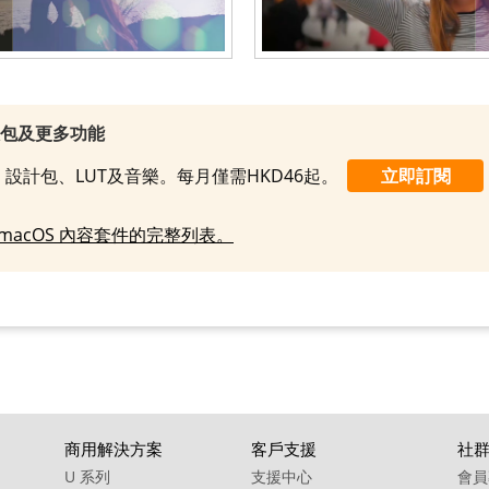
效包及更多功能
設計包、LUT及音樂。每月僅需HKD46起。
立即訂閱
macOS 內容套件的完整列表。
商用解決方案
客戶支援
社
U 系列
支援中心
會員