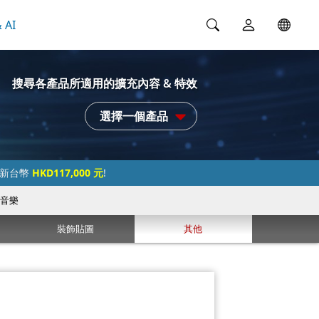
 AI
搜尋各產品所適用的擴充內容 & 特效
選擇一個產品
過新台幣
HKD117,000 元
!
音樂
裝飾貼圖
其他