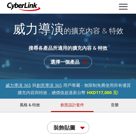
威力導演
的擴充內容 & 特效
搜尋各產品所適用的擴充內容 & 特效
選擇一個產品
威力導演 365
與
創意導演 365
用戶專屬 - 無限制免費使用所有優質
擴充內容與特效，總價值超過新台幣
HKD117,000 元
!
風格 & 特效
創意設計套件
音樂
裝飾貼圖