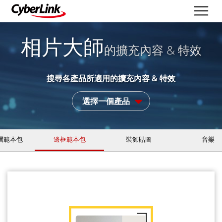
相片大師
的擴充內容 & 特效
搜尋各產品所適用的擴充內容 & 特效
選擇一個產品
層範本包
邊框範本包
裝飾貼圖
音樂