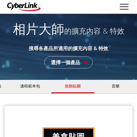
相片大師
的擴充內容 & 特效
搜尋各產品所適用的擴充內容 & 特效
選擇一個產品
包
邊框範本包
裝飾貼圖
音樂