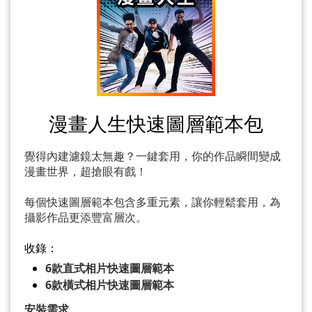
漫畫人生快速圖層範本包
覺得內建濾鏡太無趣？一鍵套用，你的作品瞬間變成
漫畫世界，超搶眼有戲！
每個快速圖層範本包含多重元素，讓你輕鬆套用，為
攝影作品更添豐富層次。
收錄：
6款直式相片快速圖層範本
6款橫式相片快速圖層範本
安裝需求