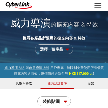
威力導演
的擴充內容 & 特效
搜尋各產品所適用的擴充內容 & 特效
選擇一個產品
威力導演 365
與
創意導演 365
用戶專屬 - 無限制免費使用所有優質
擴充內容與特效，總價值超過新台幣
HKD117,000 元
!
風格 & 特效
創意設計套件
音樂
裝飾貼圖