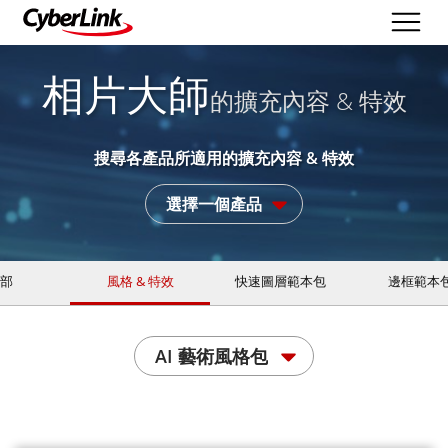
相片大師
的擴充內容 & 特效
搜尋各產品所適用的擴充內容 & 特效
選擇一個產品
部
風格 & 特效
快速圖層範本包
邊框範本
AI 藝術風格包