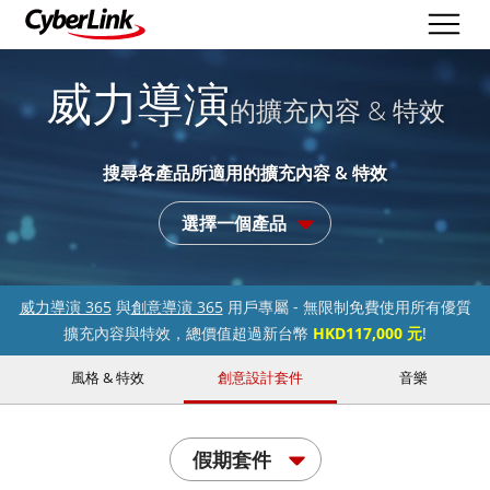
威力導演
的擴充內容 & 特效
搜尋各產品所適用的擴充內容 & 特效
選擇一個產品
威力導演 365
與
創意導演 365
用戶專屬 - 無限制免費使用所有優質
擴充內容與特效，總價值超過新台幣
HKD117,000 元
!
風格 & 特效
創意設計套件
音樂
假期套件