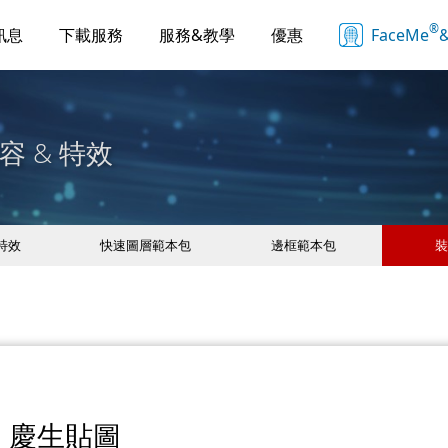
®
訊息
下載服務
服務&教學
優惠
FaceMe
&
容 & 特效
 特效
快速圖層範本包
邊框範本包
裝
慶生貼圖