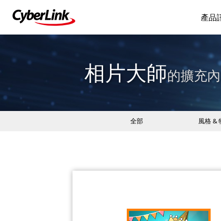
產品
相片大師
的擴充內
全部
風格 &