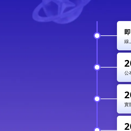
即
線
2
公
2
實
2