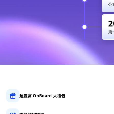
公
2
第
超豐富 OnBoard
大禮包