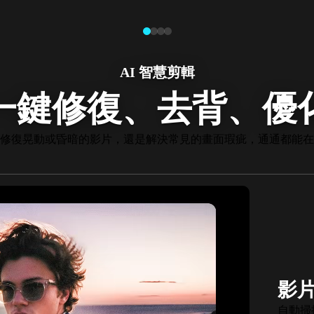
AI 智慧剪輯
一鍵修復、去背、優
修復晃動或昏暗的影片，還是解決常見的畫面瑕疵，通通都能在
全新
AI
瞬間移