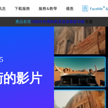
®
訊息
下載服務
服務&教學
優惠
FaceMe
&
產品首頁
功能特色
價格
創意資源
最新功能
支援
教學中心
系統需求
5
術的影片