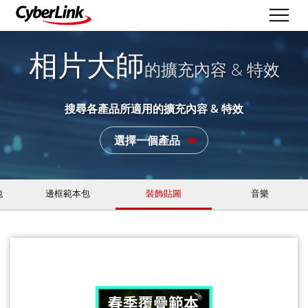
相片大師
的擴充內容 & 特效
搜尋各產品所適用的擴充內容 & 特效
選擇一個產品
包
邊框範本包
裝飾貼圖
音樂