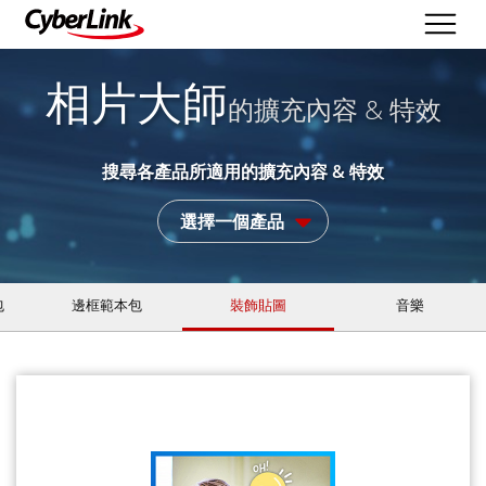
相片大師
的擴充內容 & 特效
搜尋各產品所適用的擴充內容 & 特效
選擇一個產品
包
邊框範本包
裝飾貼圖
音樂