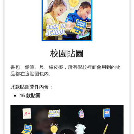
校園貼圖
書包、鉛筆、尺、橡皮擦，所有學校裡面會用到的物
品都在這貼圖包內。
此款貼圖套件內含：
16 款貼圖